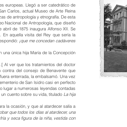
es europeas. Llegó a ser catedrático de
 San Carlos
, actual
Museo de Arte Reina
ezas de
antropología
y
etnografía
. De esta
seo Nacional de Antropología, que diseñó
e abril de 1875 inaugura
Alfonso XII
. Se
En aquella visita del Rey que sería la
respondió:
¡que me concedan cadáveres
n una única hija María de la Concepción
s
.
[
Al ver que los tratamientos del
doctor
n contra del consejo de Benavente que
fuera enterrada, la
embalsamó
. Una vez
ementerio de San Isidro casi en perfecto
 dio lugar a numerosas leyendas contadas
r un cuento sobre su vida, titulado
La hija
a la ocasión, y que al atardecer salía a
ar que todos los días al atardecer, una
ía y seca figura de la niña, vestida con