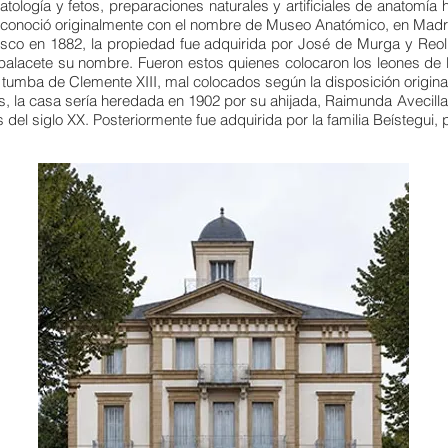
ratología y fetos, preparaciones naturales y artificiales de anatomí
e conoció originalmente con el nombre de Museo Anatómico, en Madr
sco en 1882, la propiedad fue adquirida por José de Murga y Reol
lacete su nombre. Fueron estos quienes colocaron los leones de la 
 tumba de Clemente XIII, mal colocados según la disposición origina
, la casa sería heredada en 1902 por su ahijada, Raimunda Avecill
el siglo XX. Posteriormente fue adquirida por la familia Beístegui, p