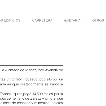
S EDIFICIOS
CARRETERA
GUETARIA
OTROS
 en la Alameda de Madoz, hoy Avenida de
.
 más un torreón, rodeado todo ello por un
drada aunque posteriormente se alargó la
 España, quien pagó 14.500 reales por la
iguo cementerio de Zarauz y junto al que
ecciones de conchas y minerales, objetos