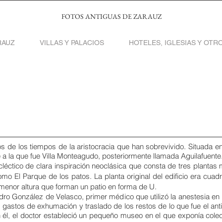
FOTOS ANTIGUAS DE ZARAUZ
RAUZ
VILLAS Y PALACIOS
HOTELES, IGLESIAS Y OTRO
os de los tiempos de la aristocracia que han sobrevivido. Situada
 a la que fue Villa Monteagudo, posteriormente llamada Aguilafuente
cléctico de clara inspiración neoclásica que consta de tres plantas
omo El Parque de los patos. La planta original del edificio era cua
enor altura que forman un patio en forma de U.
Pedro González de Velasco, primer médico que utilizó la anestesia en
 gastos de exhumación y traslado de los restos de lo que fue el ant
. En él, el doctor estableció un pequeño museo en el que exponía col