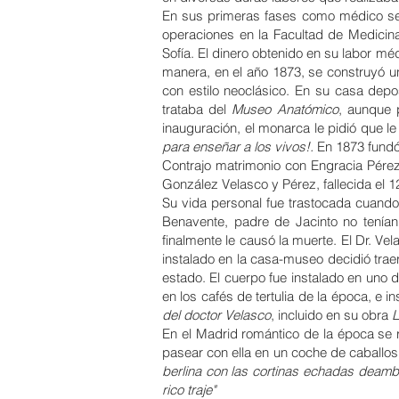
En sus primeras fases como médico se
operaciones en la
Facultad de Medicin
Sofía
. El dinero obtenido en su labor mé
manera, en el año 1873, se construyó u
con estilo
neoclásico
. En su casa depos
trataba del
Museo Anatómico
, aunque 
inauguración, el monarca le pidió que l
para enseñar a los vivos!.
En 1873 fundó
Contrajo matrimonio con Engracia Pérez
González Velasco y Pérez, fallecida el 
Su vida personal fue trastocada cuand
Benavente
, padre de
Jacinto
no tenían
finalmente le causó la muerte. El Dr. V
instalado en la casa-museo decidió trae
estado. El cuerpo fue instalado en uno 
en los cafés de tertulia de la época, e 
del doctor Velasco
, incluido en su obra
L
En el Madrid romántico de la época se r
pasear con ella en un coche de caballo
berlina con las cortinas echadas deambu
rico traje"