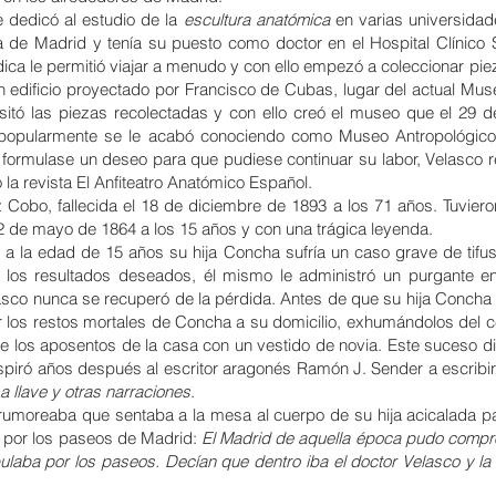
 dedicó al estudio de la
escultura anatómica
en varias universidad
a de Madrid
y tenía su puesto como doctor en el
Hospital Clínico
dica le permitió viajar a menudo y con ello empezó a coleccionar pi
n edificio proyectado por
Francisco de Cubas
, lugar del actual Mu
itó las piezas recolectadas y con ello creó el museo que el 29 d
popularmente se le acabó conociendo como Museo Antropológico. 
e formulase un deseo para que pudiese continuar su labor, Velasco 
 la revista
El Anfiteatro Anatómico Español
.
 Cobo, fallecida el 18 de diciembre de 1893 a los 71 años. Tuviero
12 de mayo de 1864 a los 15 años y con una trágica leyenda.
o a la edad de 15 años su hija Concha sufría un caso grave de
tifu
 los resultados deseados, él mismo le administró un purgante e
elasco nunca se recuperó de la pérdida. Antes de que su hija Concha 
r los restos mortales de Concha a su domicilio, exhumándolos del c
de los aposentos de la casa con un vestido de novia.​ Este suceso
inspiró años después al escritor aragonés
Ramón J. Sender
a escribi
a llave y otras narraciones
.
umoreaba que sentaba a la mesa al cuerpo de su hija acicalada par
s por los paseos de Madrid:
El Madrid de aquella época pudo comprob
laba por los paseos. Decían que dentro iba el doctor Velasco y la fr