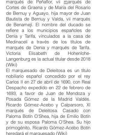
marqués de Peñaflor
, vii
m
arqués de
Cortes de Graena
y de María del Rosario
de Bernuy y Aguayo, hija mayor de Juan
Bautista de Bernuy y Valda, vii
marqués
de Benamejí
. El nombre del ducado se
refiere a los municipios españoles de
Denia
y
Tarifa
, vinculados a la
casa de
Medinaceli
a través de los títulos de
marqués de Denia
y
marqués de Tarifa
.
Victoria Elisabeth de Hohenlohe-
Langenburg es la actual titular desde 2018
(Wiki)
El marquesado de Deleitosa es un
título
nobiliario español
concedido por el rey
Carlos II
en 27 de abril de 1690, con Real
Despacho expedido en 22 de febrero de
1693, a favor de Juan de Mendoza y
Posada Gómez de la Madrid Valdés.
Ricardo Gómez-Acebo y Calparsoro, XI
marqués de Deleitosa. Casado con
Paloma Botín O'Shea, hija de
Emilio Botín
y de su esposa
Paloma O'Shea
. Su hijo
primogénito, Ricardo Gómez-Acebo Botín
heredará el marquesado (Wiki)​