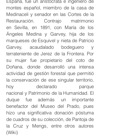
España
, fue un aristócrata e
ingeniero de
montes
español, miembro de la
casa de
Medinaceli
y senador en las
Cortes de la
Restauración
. Contrajo matrimonio
en
Sevilla
, en 1891, con María de los
Ángeles Medina y Garvey, hija de los
marqueses de Esquivel y nieta de Patricio
Garvey, acaudalado bodeguero y
terrateniente de
Jerez de la Frontera
. Por
su mujer fue propietario del
coto de
Doñana
, donde desarrolló una intensa
actividad de gestión forestal que permitió
la conservación de ese singular territorio,
hoy declarado
parque
nacional
y
Patrimonio de la Humanidad
. El
duque fue además un importante
benefactor del
Museo del Prado
, pues
hizo una significativa donación póstuma
de cuadros de su colección, de
Pantoja de
la Cruz
y
Mengs
, entre otros autores
(Wiki)