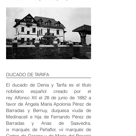
DUCADO DE TARIFA
El
ducado
de Denia y Tarifa es el
título
nobiliario
español
creado por el
rey
Alfonso XII
el 28 de junio de 1882 a
favor de
Ángela María Apolonia Pérez de
Barradas y Bernuy
,
duquesa viuda de
Medinaceli
e hija de Fernando Pérez de
Barradas y Arias de Saavedra,
ix
marqués de Peñaflor
, vii
marqués de
Cortes de Graena
y de María del Rosario